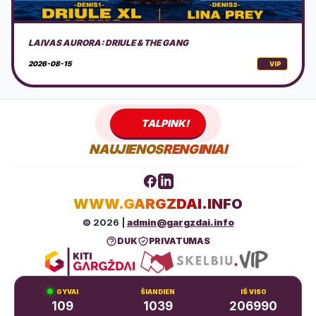
AKUSTINIS MUZIKOS VAKARAS GAMTOJE
2026-08-15
VIP
TALPINK!
NAUJIENOS
RENGINIAI
WWW.GARGZDAI.INFO
© 2026 |
admin@gargzdai.info
DUK
PRIVATUMAS
GYVAI
ŠIANDIEN
IŠ VISO
109
1039
206990
RENGINIAI
NAUJIENOS