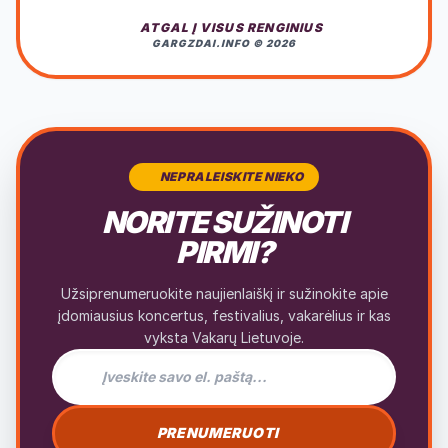
ATGAL Į VISUS RENGINIUS
GARGZDAI.INFO © 2026
NEPRALEISKITE NIEKO
NORITE SUŽINOTI
PIRMI?
Užsiprenumeruokite naujienlaiškį ir sužinokite apie
įdomiausius koncertus, festivalius, vakarėlius ir kas
vyksta Vakarų Lietuvoje.
El. pašto adresas naujienlaiškiui
PRENUMERUOTI