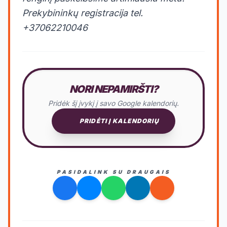
Prekybininkų registracija tel.
+37062210046
NORI NEPAMIRŠTI?
Pridėk šį įvykį į savo Google kalendorių.
PRIDĖTI Į KALENDORIŲ
PASIDALINK SU DRAUGAIS