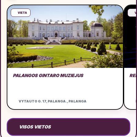
VIETA
V
PALANGOS GINTARO MUZIEJUS
RE
VYTAUTO G. 17, PALANGA., PALANGA
D
VISOS VIETOS