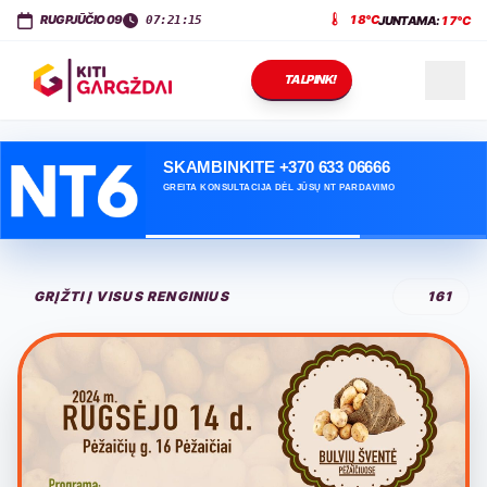
KITI GARGŽDAI
Dariaus ir Girėno g. 11
,
LT-96143
Gargždai
RUGPJŪČIO 09
18°C
JUNTAMA:
17°C
07:21:16
TALPINK!
NAUJIENOS
SKAMBINKITE +370 633 06666
GREITA KONSULTACIJA DĖL JŪSŲ NT PARDAVIMO
RENGINIAI
GRĮŽTI Į VISUS RENGINIUS
161
PASLAUGOS
KONTAKTAI