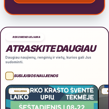
REKOMENDUOJAMA
ATRASKITE DAUGIAU
Daugiau naujienų, renginių ir vietų, kurios gali Jus
sudominti.
SUSIJUSIOS NAUJIENOS
NAUJIENA
N