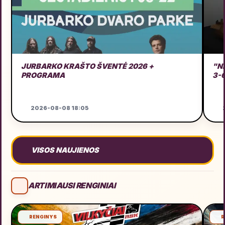
JURBARKO KRAŠTO ŠVENTĖ 2026 +
"N
PROGRAMA
3-
2026-08-08 18:05
2
VISOS NAUJIENOS
ARTIMIAUSI RENGINIAI
RENGINYS
R