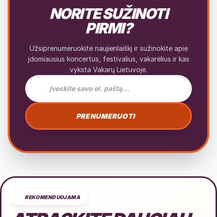
NORITE SUŽINOTI
PIRMI?
Užsiprenumeruokite naujienlaiškį ir sužinokite apie
įdomiausius koncertus, festivalius, vakarėlius ir kas
vyksta Vakarų Lietuvoje.
El. pašto adresas naujienlaiškiui
PRENUMERUOTI
REKOMENDUOJAMA