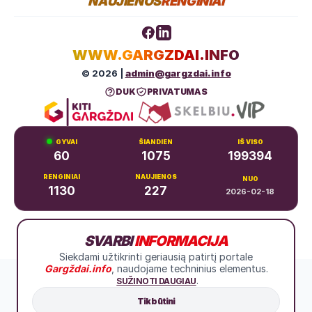
NAUJIENOS
RENGINIAI
WWW.GARGZDAI.INFO
© 2026 |
admin@gargzdai.info
DUK
PRIVATUMAS
GYVAI
ŠIANDIEN
IŠ VISO
60
1075
199394
RENGINIAI
NAUJIENOS
NUO
1130
227
2026-02-18
Dariaus ir Girėno g. 11, Gargždai
SVARBI
INFORMACIJA
+370 683 99766
Siekdami užtikrinti geriausią patirtį portale
Gargždai.info
, naudojame techninius elementus.
.
SUŽINOTI DAUGIAU
Tik būtini