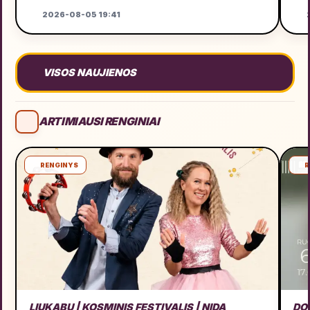
2026-08-05 19:41
2
VISOS NAUJIENOS
ARTIMIAUSI RENGINIAI
RENGINYS
R
LIUKABU | KOSMINIS FESTIVALIS | NIDA
DO