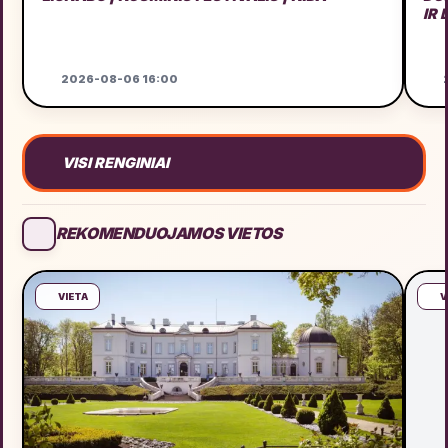
IR
2026-08-06 16:00
2
VISI RENGINIAI
REKOMENDUOJAMOS VIETOS
VIETA
V