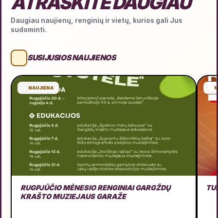
ATRASKITE DAUGIAU
Daugiau naujienų, renginių ir vietų, kurios gali Jus
sudominti.
SUSIJUSIOS NAUJIENOS
NAUJIENA
N
RUGPJŪČIO MĖNESIO RENGINIAI GARGŽDŲ
TU
KRAŠTO MUZIEJAUS GARAŽE