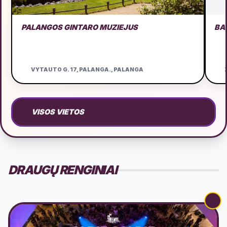
PALANGOS GINTARO MUZIEJUS
BA
VYTAUTO G. 17, PALANGA., PALANGA
Ž
VISOS VIETOS
DRAUGŲ RENGINIAI