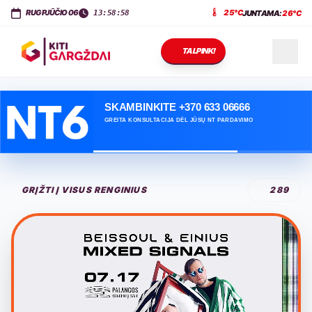
KITI GARGŽDAI
Dariaus ir Girėno g. 11
,
LT-96143
Gargždai
RUGPJŪČIO 06
25°C
JUNTAMA:
26°C
13:58:59
TALPINK!
NAUJIENOS
SKAMBINKITE +370 633 06666
GREITA KONSULTACIJA DĖL JŪSŲ NT PARDAVIMO
RENGINIAI
GRĮŽTI Į VISUS RENGINIUS
289
PASLAUGOS
KONTAKTAI