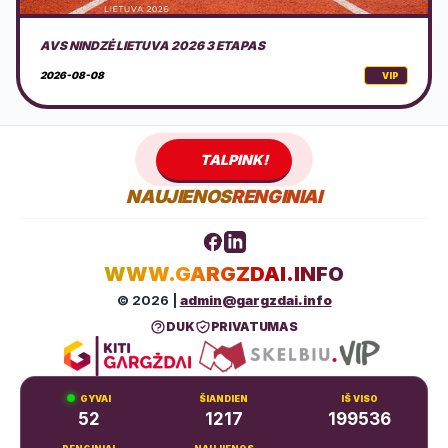
DOVILŲ KURORTO ŠVENTĖ 2026 + PROGRAMA
2026-08-08
VIP
TALPINK!
NAUJIENOS
RENGINIAI
WWW.GARGZDAI.INFO
© 2026 |
admin@gargzdai.info
DUK
PRIVATUMAS
GYVAI
ŠIANDIEN
IŠ VISO
52
1217
199536