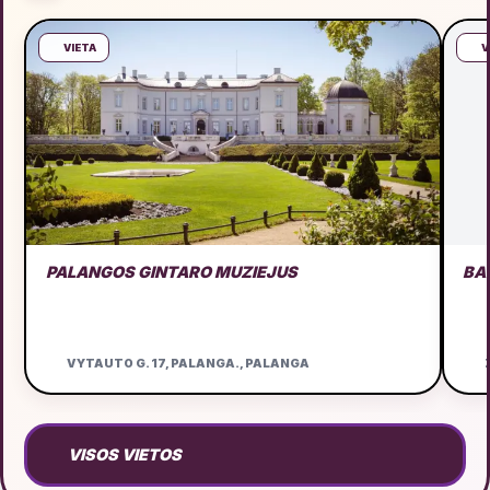
VIETA
V
PALANGOS GINTARO MUZIEJUS
BA
VYTAUTO G. 17, PALANGA., PALANGA
Ž
VISOS VIETOS