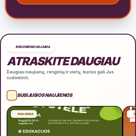
REKOMENDUOJAMA
ATRASKITE DAUGIAU
Daugiau naujienų, renginių ir vietų, kurios gali Jus
sudominti.
SUSIJUSIOS NAUJIENOS
NAUJIENA
N