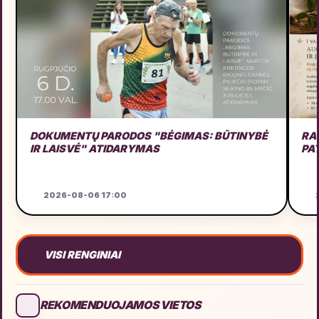
DOKUMENTŲ PARODOS "BĖGIMAS: BŪTINYBĖ
RA
IR LAISVĖ" ATIDARYMAS
PA
2026-08-06 17:00
2
VISI RENGINIAI
REKOMENDUOJAMOS VIETOS