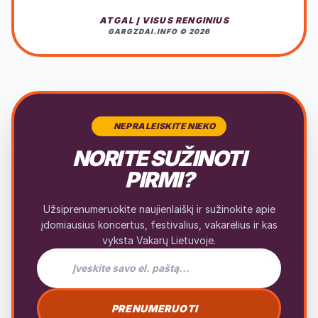
ATGAL Į VISUS RENGINIUS
GARGZDAI.INFO © 2026
NEPRALEISKITE NIEKO
NORITE SUŽINOTI
PIRMI?
Užsiprenumeruokite naujienlaiškį ir sužinokite apie
įdomiausius koncertus, festivalius, vakarėlius ir kas
vyksta Vakarų Lietuvoje.
El. pašto adresas naujienlaiškiui
PRENUMERUOTI