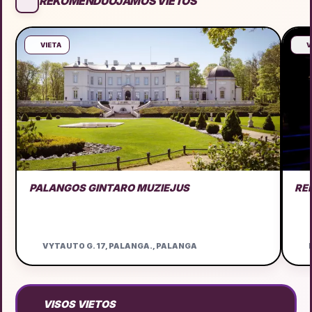
REKOMENDUOJAMOS VIETOS
VIETA
V
PALANGOS GINTARO MUZIEJUS
RE
VYTAUTO G. 17, PALANGA., PALANGA
D
VISOS VIETOS