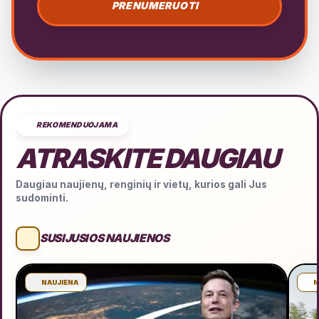
PRENUMERUOTI
REKOMENDUOJAMA
ATRASKITE DAUGIAU
Daugiau naujienų, renginių ir vietų, kurios gali Jus
sudominti.
SUSIJUSIOS NAUJIENOS
NAUJIENA
N