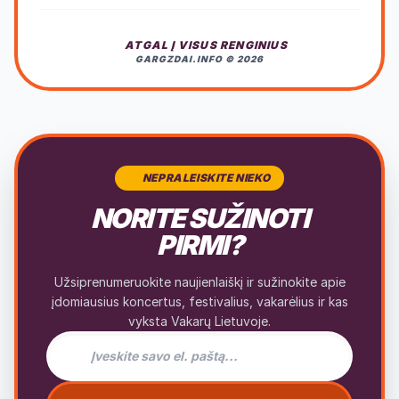
ATGAL Į VISUS RENGINIUS
GARGZDAI.INFO © 2026
NEPRALEISKITE NIEKO
NORITE SUŽINOTI
PIRMI?
Užsiprenumeruokite naujienlaiškį ir sužinokite apie
įdomiausius koncertus, festivalius, vakarėlius ir kas
vyksta Vakarų Lietuvoje.
El. pašto adresas naujienlaiškiui