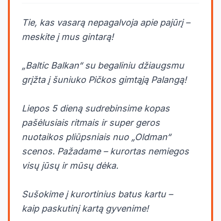
Tie, kas vasarą nepagalvoja apie pajūrį –
meskite į mus gintarą!
„Baltic Balkan“ su begaliniu džiaugsmu
grįžta į šuniuko Pičkos gimtąją Palangą!
Liepos 5 dieną sudrebinsime kopas
pašėlusiais ritmais ir super geros
nuotaikos pliūpsniais nuo „Oldman“
scenos. Pažadame – kurortas nemiegos
visų jūsų ir mūsų dėka.
Sušokime į kurortinius batus kartu –
kaip paskutinį kartą gyvenime!