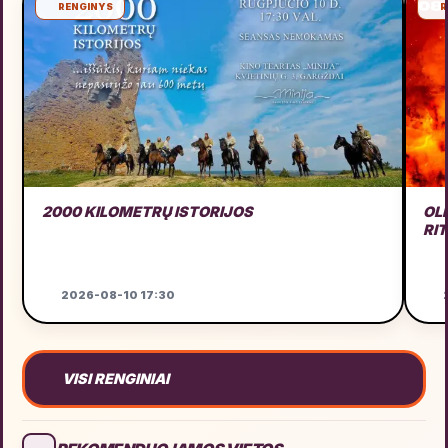
RENGINYS
R
2000 KILOMETRŲ ISTORIJOS
OL
RI
2026-08-10 17:30
2
VISI RENGINIAI