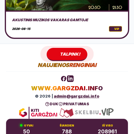
NEMOKAMAS EDUKACINIS PIKNIKAS KLAIPĖDOJE
2026-08-16
VIP
TALPINK!
NAUJIENOS
RENGINIAI
WWW.GARGZDAI.INFO
© 2026 |
admin@gargzdai.info
DUK
PRIVATUMAS
GYVAI
ŠIANDIEN
IŠ VISO
50
788
208961