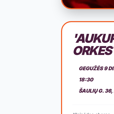
'AUKUR
ORKES
GEGUŽĖS 9 D
18:30
ŠAULIŲ G. 36