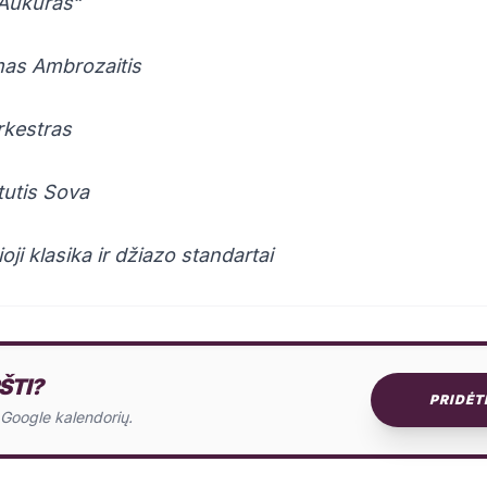
„Aukuras“
as Ambrozaitis
rkestras
utis Sova
ji klasika ir džiazo standartai
ŠTI?
PRIDĖT
o Google kalendorių.