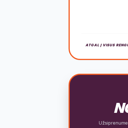
ATGAL Į VISUS RENG
NO
Užsiprenumeru