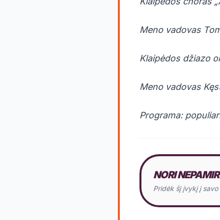
Klaipėdos choras 
Meno vadovas Tom
Klaipėdos džiazo o
Meno vadovas Kęst
Programa: populiario
NORI NEPAMIR
Pridėk šį įvykį į sav