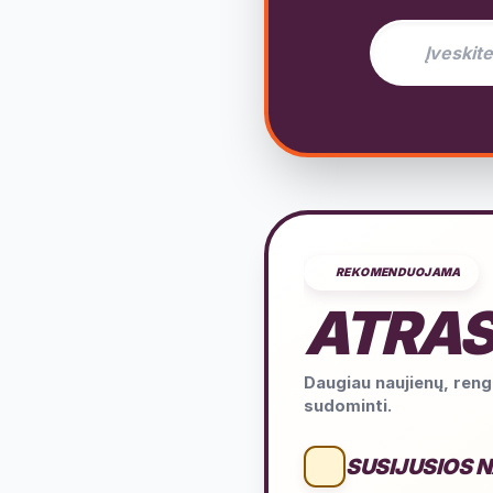
El. pašto adres
REKOMENDUOJAMA
ATRAS
Daugiau naujienų, rengi
sudominti.
SUSIJUSIOS 