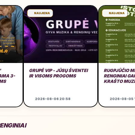
NAUJIENA
NAUJIENA
"
GRUPĖ VIP - JŪSŲ ŠVENTEI
RUGPJŪČIO M
MA 3-
IR VISOMS PROGOMS
RENGINIAI G
AMS
KRAŠTO MUZ
GARAŽE
2026-08-06 20:58
2026-08-05 1
ENGINIAI