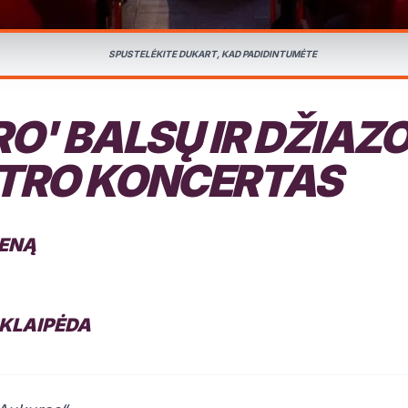
SPUSTELĖKITE DUKART, KAD PADIDINTUMĖTE
O' BALSŲ IR DŽIAZ
TRO KONCERTAS
IENĄ
, KLAIPĖDA