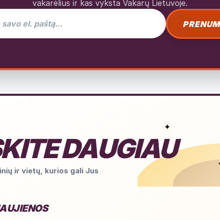
vakarėlius ir kas vyksta Vakarų Lietuvoje.
as naujienlaiškiui
PRENUM
✦
KITE DAUGIAU
nių ir vietų, kurios gali Jus
NAUJIENOS