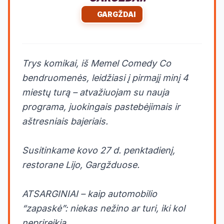
GARGŽDAI
Trys komikai, iš Memel Comedy Co
bendruomenės, leidžiasi į pirmajį minį 4
miestų turą – atvažiuojam su nauja
programa, juokingais pastebėjimais ir
aštresniais bajeriais.
Susitinkame kovo 27 d. penktadienį,
restorane Lijo, Gargžduose.
ATSARGINIAI – kaip automobilio
“zapaskė”: niekas nežino ar turi, iki kol
neprireikia.