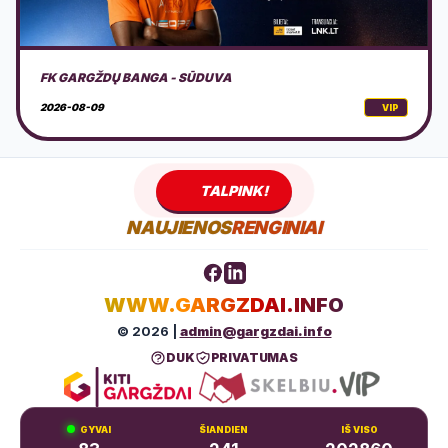
PALANGOS PARKO VAKARAI
2026-08-12
VIP
TALPINK!
NAUJIENOS
RENGINIAI
WWW.GARGZDAI.INFO
© 2026 |
admin@gargzdai.info
DUK
PRIVATUMAS
GYVAI
ŠIANDIEN
IŠ VISO