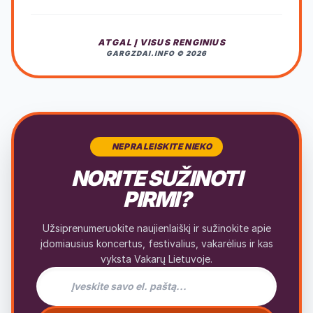
ATGAL Į VISUS RENGINIUS
GARGZDAI.INFO © 2026
NEPRALEISKITE NIEKO
NORITE SUŽINOTI
PIRMI?
Užsiprenumeruokite naujienlaiškį ir sužinokite apie
įdomiausius koncertus, festivalius, vakarėlius ir kas
vyksta Vakarų Lietuvoje.
El. pašto adresas naujienlaiškiui