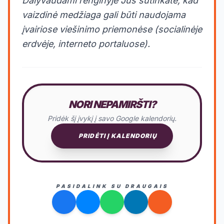
Dalyvaudami renginyje Jūs sutinkate, kad
vaizdinė medžiaga gali būti naudojama
įvairiose viešinimo priemonėse (socialinėje
erdvėje, interneto portaluose).
NORI NEPAMIRŠTI?
Pridėk šį įvykį į savo Google kalendorių.
PRIDĖTI Į KALENDORIŲ
PASIDALINK SU DRAUGAIS