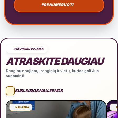
PRENUMERUOTI
REKOMENDUOJAMA
ATRASKITE DAUGIAU
Daugiau naujienų, renginių ir vietų, kurios gali Jus
sudominti.
SUSIJUSIOS NAUJIENOS
NAUJIENA
N