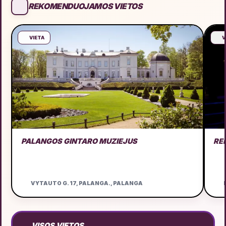
REKOMENDUOJAMOS VIETOS
VIETA
V
PALANGOS GINTARO MUZIEJUS
RE
VYTAUTO G. 17, PALANGA., PALANGA
D
VISOS VIETOS