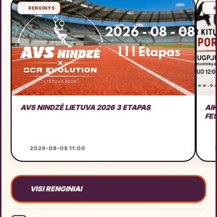
RENGINYS
R
AVS NINDZĖ LIETUVA 2026 3 ETAPAS
AI
FE
2026-08-08 11:00
2
VISI RENGINIAI