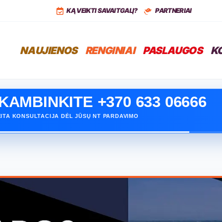
,
LT
+37068399766
KĄ VEIKTI SAVAITGALĮ?
PARTNERIAI
NAUJIENOS
RENGINIAI
PASLAUGOS
K
KAMBINKITE +370 633 06666
ITA KONSULTACIJA DĖL JŪSŲ NT PARDAVIMO