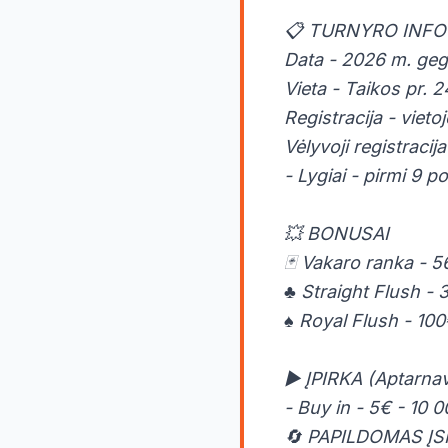
📋 TURNYRO INFO
Data - 2026 m. gegu
Vieta - Taikos pr. 2
Registracija - vieto
Vėlyvoji registracija
- Lygiai - pirmi 9 p
💥 BONUSAI
🃏 Vakaro ranka - 56
♣️ Straight Flush 
♠️ Royal Flush - 1
▶️ ĮPIRKA (Aptarna
- Buy in - 5€ - 10 
🔄 PAPILDOMAS ĮSI