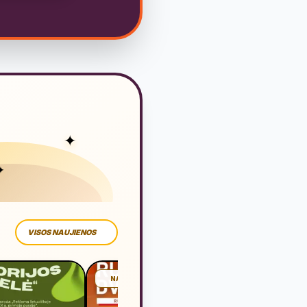
✦
✦
VISOS NAUJIENOS
NAUJIENA
NAUJIE