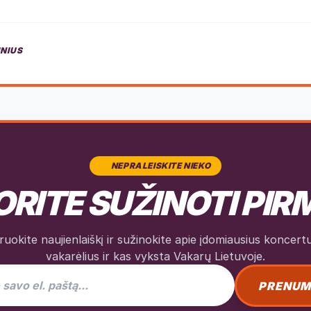
INIUS
NEPRALEISKITE NIEKO
RITE SUŽINOTI PIR
okite naujienlaiškį ir sužinokite apie įdomiausius koncertus
vakarėlius ir kas vyksta Vakarų Lietuvoje.
as naujienlaiškiui
PRENUM