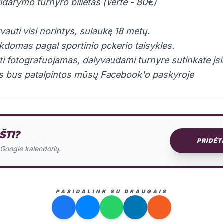
tidarymo turnyro bilietas (vertė - 80€)
vauti visi norintys, sulaukę 18 metų.
kdomas pagal sportinio pokerio taisykles.
ti fotografuojamas, dalyvaudami turnyre sutinkate įsi
s bus patalpintos mūsų Facebook'o paskyroje
ŠTI?
PRIDĖT
o Google kalendorių.
PASIDALINK SU DRAUGAIS