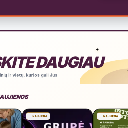
✦
KITE DAUGIAU
nių ir vietų, kurios gali Jus
NAUJIENOS
NAUJIENA
NAUJIENA