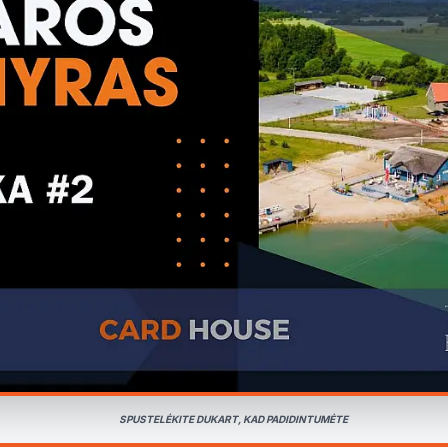
SPUSTELĖKITE DUKART, KAD PADIDINTUMĖTE