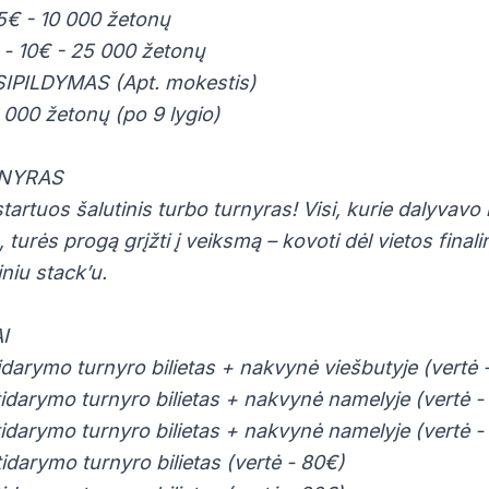
 5€ - 10 000 žetonų
 - 10€ - 25 000 žetonų
IPILDYMAS (Apt. mokestis)
 000 žetonų (po 9 lygio)
RNYRAS
artuos šalutinis turbo turnyras! Visi, kurie dalyvavo ir
 turės progą grįžti į veiksmą – kovoti dėl vietos final
niu stack’u.
I
tidarymo turnyro bilietas + nakvynė viešbutyje (vertė 
tidarymo turnyro bilietas + nakvynė namelyje (vertė -
tidarymo turnyro bilietas + nakvynė namelyje (vertė -
tidarymo turnyro bilietas (vertė - 80€)