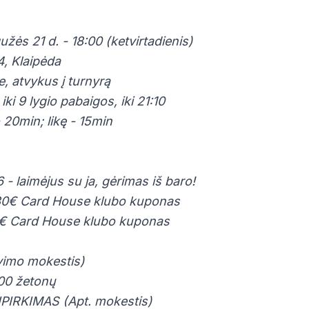
žės 21 d. - 18:00 (ketvirtadienis)
4, Klaipėda
je, atvykus į turnyrą
 iki 9 lygio pabaigos, iki 21:10
o 20min; likę - 15min
 - laimėjus su ja, gėrimas iš baro!
- 30€ Card House klubo kuponas
00€ Card House klubo kuponas
vimo mokestis)
000 žetonų
PIRKIMAS (Apt. mokestis)