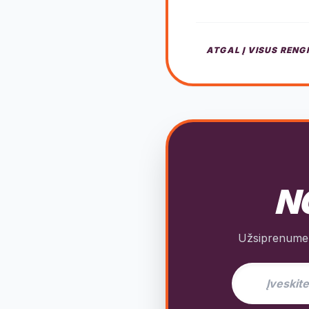
ATGAL Į VISUS RENG
NO
Užsiprenumeru
El. pašto adres