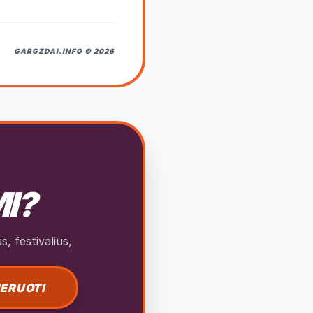
GARGZDAI.INFO © 2026
MI?
, festivalius,
ERUOTI