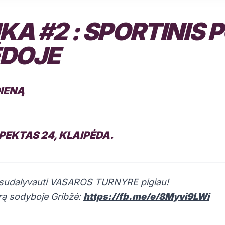
A #2 : SPORTINIS 
ĖDOJE
DIENĄ
PEKTAS 24, KLAIPĖDA.
 sudalyvauti VASAROS TURNYRE pigiau!
rą sodyboje Gribžė:
https://fb.me/e/8Myvi9LWi