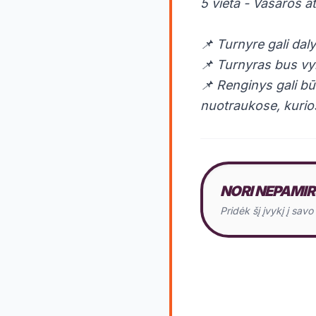
5 vieta - Vasaros a
📌 Turnyre gali daly
📌 Turnyras bus vy
📌 Renginys gali bū
nuotraukose, kurio
NORI NEPAMIR
Pridėk šį įvykį į sav