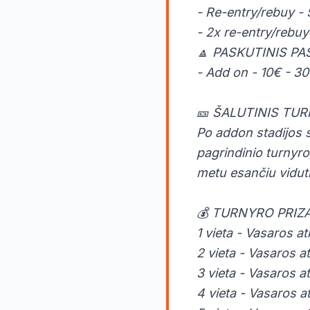
- Re-entry/rebuy -
- 2x re-entry/rebuy
🔼 PASKUTINIS PAS
- Add on - 10€ - 30
🎫 ŠALUTINIS TU
Po addon stadijos st
pagrindinio turnyro,
metu esančiu viduti
💰 TURNYRO PRIZA
1 vieta - Vasaros a
2 vieta - Vasaros a
3 vieta - Vasaros a
4 vieta - Vasaros a