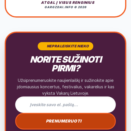
ATGAL Į VISUS RENGINIUS
GARGZDAI.INFO © 2026
NEPRALEISKITE NIEKO
NORITE SUŽINOTI
PIRMI?
Užsiprenumeruokite naujienlaiškį ir sužinokite apie
įdomiausius koncertus, festivalius, vakarėlius ir kas
vyksta Vakarų Lietuvoje.
El. pašto adresas naujienlaiškiui
PRENUMERUOTI