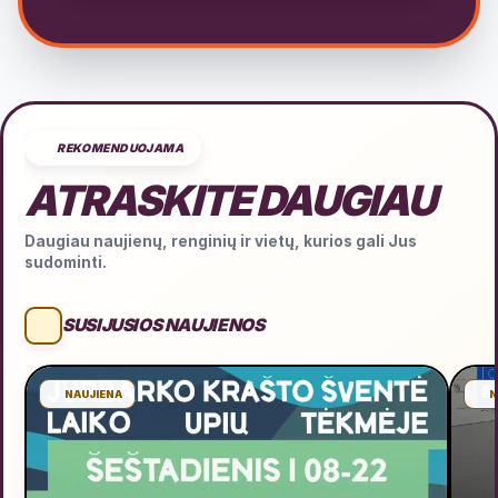
REKOMENDUOJAMA
ATRASKITE DAUGIAU
Daugiau naujienų, renginių ir vietų, kurios gali Jus
sudominti.
SUSIJUSIOS NAUJIENOS
NAUJIENA
N