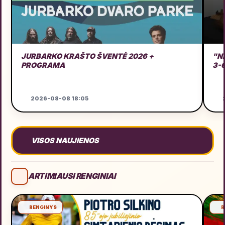
JURBARKO KRAŠTO ŠVENTĖ 2026 +
"N
PROGRAMA
3-
2026-08-08 18:05
2
VISOS NAUJIENOS
ARTIMIAUSI RENGINIAI
RENGINYS
R