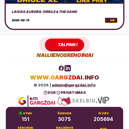
AKUSTINIS MUZIKOS VAKARAS GAMTOJE
2026-08-15
VIP
TALPINK!
NAUJIENOS
RENGINIAI
WWW.GARGZDAI.INFO
© 2026 |
admin@gargzdai.info
DUK
PRIVATUMAS
GYVAI
ŠIANDIEN
IŠ VISO
151
3075
205694
RENGINIAI
NAUJIENOS
NUO