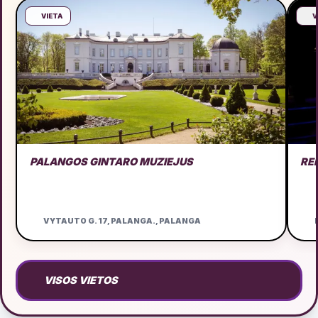
VIETA
V
PALANGOS GINTARO MUZIEJUS
RE
VYTAUTO G. 17, PALANGA., PALANGA
D
VISOS VIETOS