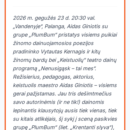
2026 m. gegužės 23 d. 20:30 val.
„Vandenyje“, Palanga, Aidas Giniotis su
grupe „PlumBum“ pristatys visiems puikiai
žinomo dainuojamosios poezijos
pradininko Vytautas Kernagis ir kitų
žinomų bardų bei „Keistuolių“ teatro dainų
programą „Nenusigąsk – tai mes“.
Režisierius, pedagogas, aktorius,
keistuolis maestro Aidas Giniotis – visiems
gerai pažįstamas. Jau tris dešimtmečius
savo autorinėmis (ir ne tik!) dainomis
lepinantis klausytojų ausis tiek vienas, tiek
su kitais atlikėjais, šį sykį į sceną pasikvies
grupę „PlumBum“ (liet. „Krentanti slyva“),