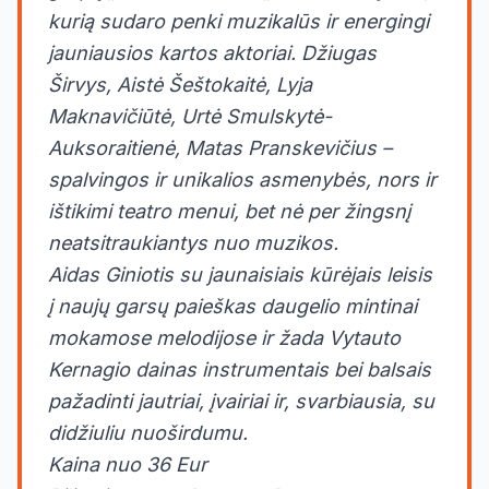
kurią sudaro penki muzikalūs ir energingi
jauniausios kartos aktoriai. Džiugas
Širvys, Aistė Šeštokaitė, Lyja
Maknavičiūtė, Urtė Smulskytė-
Auksoraitienė, Matas Pranskevičius –
spalvingos ir unikalios asmenybės, nors ir
ištikimi teatro menui, bet nė per žingsnį
neatsitraukiantys nuo muzikos.
Aidas Giniotis su jaunaisiais kūrėjais leisis
į naujų garsų paieškas daugelio mintinai
mokamose melodijose ir žada Vytauto
Kernagio dainas instrumentais bei balsais
pažadinti jautriai, įvairiai ir, svarbiausia, su
didžiuliu nuoširdumu.
Kaina nuo 36 Eur