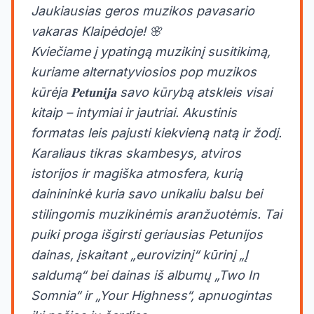
Jaukiausias geros muzikos pavasario
vakaras Klaipėdoje! 🌸
Kviečiame į ypatingą muzikinį susitikimą,
kuriame alternatyviosios pop muzikos
kūrėja 𝐏𝐞𝐭𝐮𝐧𝐢𝐣𝐚 savo kūrybą atskleis visai
kitaip – intymiai ir jautriai. Akustinis
formatas leis pajusti kiekvieną natą ir žodį.
Karaliaus tikras skambesys, atviros
istorijos ir magiška atmosfera, kurią
dainininkė kuria savo unikaliu balsu bei
stilingomis muzikinėmis aranžuotėmis. Tai
puiki proga išgirsti geriausias Petunijos
dainas, įskaitant „eurovizinį“ kūrinį „Į
saldumą“ bei dainas iš albumų „Two In
Somnia“ ir „Your Highness“, apnuogintas