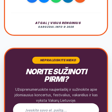
ATGAL Į VISUS RENGINIUS
GARGZDAI.INFO © 2026
NEPRALEISKITE NIEKO
NORITE SUŽINOTI
PIRMI?
Užsiprenumeruokite naujienlaiškį ir sužinokite apie
įdomiausius koncertus, festivalius, vakarėlius ir kas
vyksta Vakarų Lietuvoje.
El. pašto adresas naujienlaiškiui