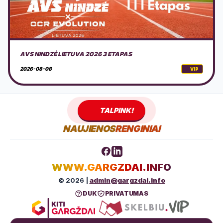
DOVILŲ KURORTO ŠVENTĖ 2026 + PROGRAMA
2026-08-08
VIP
TALPINK!
NAUJIENOS
RENGINIAI
WWW.GARGZDAI.INFO
© 2026 |
admin@gargzdai.info
DUK
PRIVATUMAS