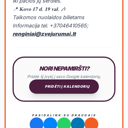
iki pačios jų šerdies.
📍 𝐊𝐨𝐯𝐨 𝟏𝟕 𝐝. 𝟏𝟗 𝐯𝐚𝐥. 🎶
Taikomos nuolaidos bilietams
Informacija tel. +37046410565;
renginiai@zvejurumai.lt
NORI NEPAMIRŠTI?
Pridėk šį įvykį į savo Google kalendorių.
PRIDĖTI Į KALENDORIŲ
PASIDALINK SU DRAUGAIS