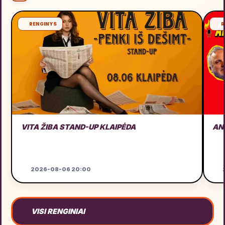
RENGINYS
R
VITA ŽIBA STAND-UP KLAIPĖDA
AN
2026-08-06 20:00
VISI RENGINIAI