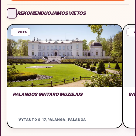
REKOMENDUOJAMOS VIETOS
VIETA
V
PALANGOS GINTARO MUZIEJUS
BA
VYTAUTO G. 17, PALANGA., PALANGA
Ž