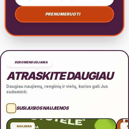
PRENUMERUOTI
REKOMENDUOJAMA
ATRASKITE DAUGIAU
Daugiau naujienų, renginių ir vietų, kurios gali Jus
sudominti.
SUSIJUSIOS NAUJIENOS
NAUJIENA
N