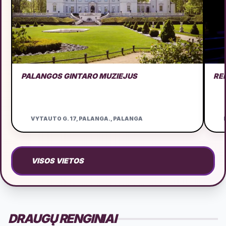
PALANGOS GINTARO MUZIEJUS
RE
VYTAUTO G. 17, PALANGA., PALANGA
D
VISOS VIETOS
DRAUGŲ RENGINIAI