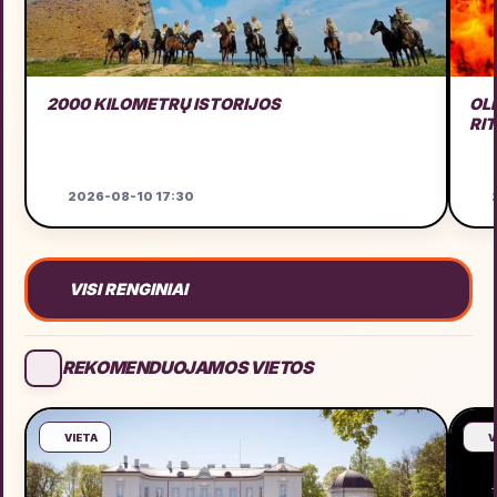
2000 KILOMETRŲ ISTORIJOS
OL
RI
2026-08-10 17:30
2
VISI RENGINIAI
REKOMENDUOJAMOS VIETOS
VIETA
V