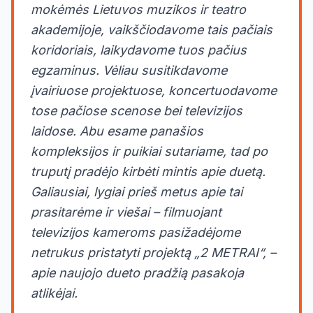
mokėmės Lietuvos muzikos ir teatro
akademijoje, vaikščiodavome tais pačiais
koridoriais, laikydavome tuos pačius
egzaminus. Vėliau susitikdavome
įvairiuose projektuose, koncertuodavome
tose pačiose scenose bei televizijos
laidose. Abu esame panašios
kompleksijos ir puikiai sutariame, tad po
truputį pradėjo kirbėti mintis apie duetą.
Galiausiai, lygiai prieš metus apie tai
prasitarėme ir viešai – filmuojant
televizijos kameroms pasižadėjome
netrukus pristatyti projektą „2 METRAI“, –
apie naujojo dueto pradžią pasakoja
atlikėjai.