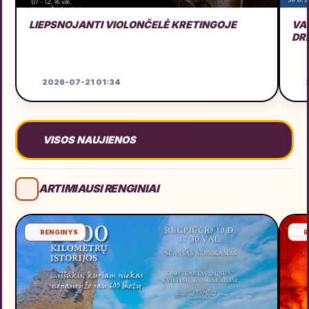
LIEPSNOJANTI VIOLONČELĖ KRETINGOJE
VA
DR
2026-07-21 01:34
VISOS NAUJIENOS
ARTIMIAUSI RENGINIAI
RENGINYS
R