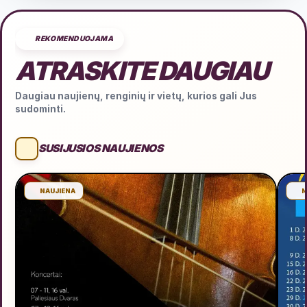
REKOMENDUOJAMA
ATRASKITE DAUGIAU
Daugiau naujienų, renginių ir vietų, kurios gali Jus
sudominti.
SUSIJUSIOS NAUJIENOS
NAUJIENA
N