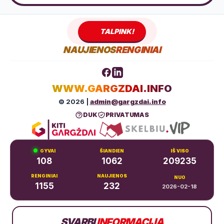
TALPINK!
NAUJIENOS
RENGINIAI
WWW.GARGZDAI.INFO
© 2026 |
admin@gargzdai.info
DUK
PRIVATUMAS
GYVAI
ŠIANDIEN
IŠ VISO
108
1062
209235
RENGINIAI
NAUJIENOS
NUO
1155
232
2026-02-18
Dariaus ir Girėno g. 11, Gargždai
SVARBI
INFORMACIJA
+370 683 99766