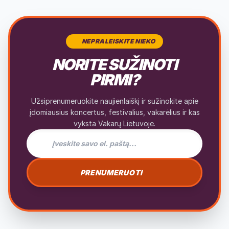
NEPRALEISKITE NIEKO
NORITE SUŽINOTI
PIRMI?
Užsiprenumeruokite naujienlaiškį ir sužinokite apie
įdomiausius koncertus, festivalius, vakarėlius ir kas
vyksta Vakarų Lietuvoje.
El. pašto adresas naujienlaiškiui
PRENUMERUOTI