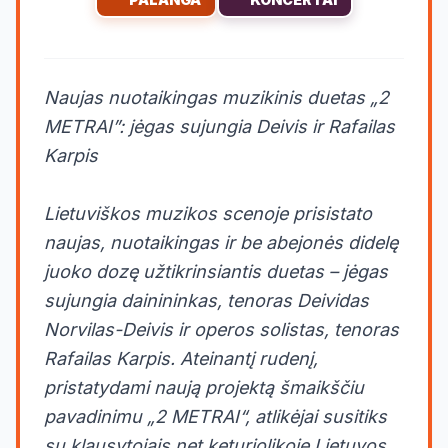
Naujas nuotaikingas muzikinis duetas „2
METRAI”: jėgas sujungia Deivis ir Rafailas
Karpis
Lietuviškos muzikos scenoje prisistato
naujas, nuotaikingas ir be abejonės didelę
juoko dozę užtikrinsiantis duetas – jėgas
sujungia dainininkas, tenoras Deividas
Norvilas-Deivis ir operos solistas, tenoras
Rafailas Karpis. Ateinantį rudenį,
pristatydami naują projektą šmaikščiu
pavadinimu „2 METRAI“, atlikėjai susitiks
su klausytojais net keturiolikoje Lietuvos