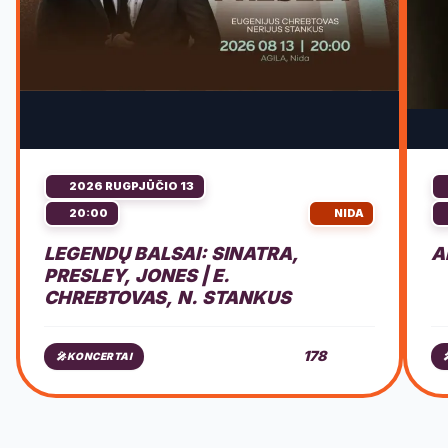
2026 RUGPJŪČIO 13
20:00
NIDA
LEGENDŲ BALSAI: SINATRA,
A
PRESLEY, JONES | E.
CHREBTOVAS, N. STANKUS
178
🎤
KONCERTAI