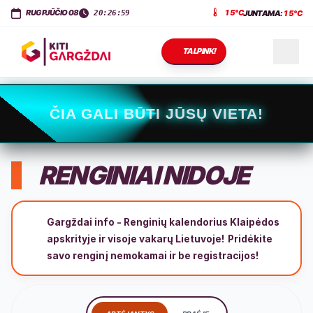
KITI GARGŽDAI
Dariaus ir Girėno g. 11
,
LT-96143
Gargždai
RUGPJŪČIO 08
15°C
JUNTAMA:
15°C
20:26:59
TALPINK!
NAUJIENOS
ČIA GALI BŪTI JŪSŲ VIETA!
RENGINIAI
RENGINIAI NIDOJE
PASLAUGOS
Gargždai info - Renginių kalendorius Klaipėdos
apskrityje ir visoje vakarų Lietuvoje!
Pridėkite
savo renginį nemokamai ir be registracijos!
KONTAKTAI