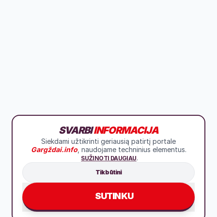
SVARBI
INFORMACIJA
Siekdami užtikrinti geriausią patirtį portale
Gargždai.info
, naudojame techninius elementus.
.
SUŽINOTI DAUGIAU
Tik būtini
SUTINKU