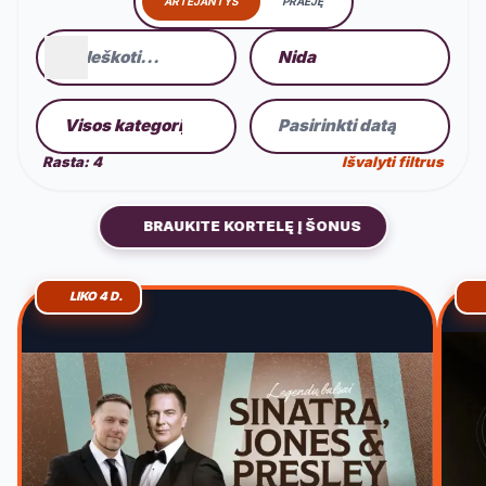
ARTĖJANTYS
PRAĖJĘ
Pasirinkite miestą
Ieškoti renginių
Pasirinkite kategoriją
Pasirinkti datą
Rasta:
4
Išvalyti filtrus
BRAUKITE KORTELĘ Į ŠONUS
LIKO 4 D.