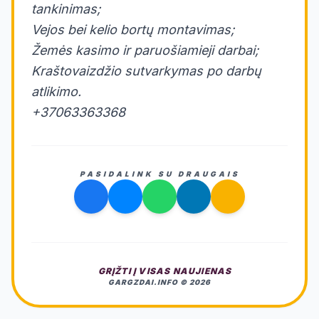
tankinimas;
​Vejos bei kelio bortų montavimas;
​Žemės kasimo ir paruošiamieji darbai;
​Kraštovaizdžio sutvarkymas po darbų
atlikimo.
+37063363368
PASIDALINK SU DRAUGAIS
GRĮŽTI Į VISAS NAUJIENAS
GARGZDAI.INFO © 2026