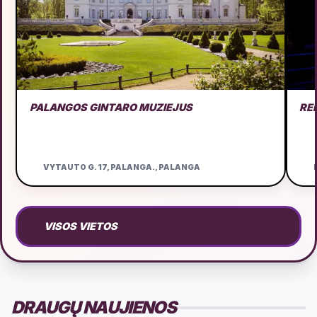
PALANGOS GINTARO MUZIEJUS
RE
VYTAUTO G. 17, PALANGA., PALANGA
D
VISOS VIETOS
DRAUGŲ NAUJIENOS