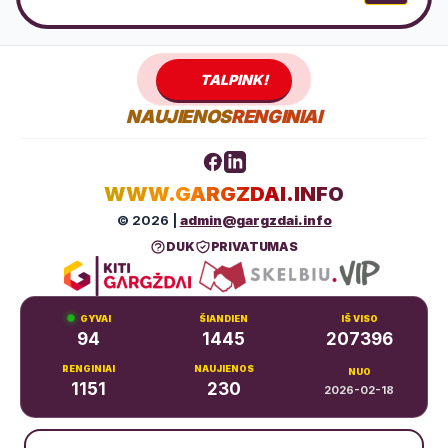
TALPINK!
NAUJIENOS
RENGINIAI
WWW.GARGZDAI.INFO
© 2026 |
admin@gargzdai.info
DUK
PRIVATUMAS
GYVAI
ŠIANDIEN
IŠ VISO
94
1445
207396
RENGINIAI
NAUJIENOS
NUO
1151
230
2026-02-18
Dariaus ir Girėno g. 11, Gargždai
+370 683 99766