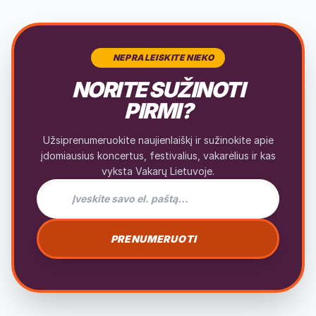
NEPRALEISKITE NIEKO
NORITE SUŽINOTI
PIRMI?
Užsiprenumeruokite naujienlaiškį ir sužinokite apie
įdomiausius koncertus, festivalius, vakarėlius ir kas
vyksta Vakarų Lietuvoje.
El. pašto adresas naujienlaiškiui
PRENUMERUOTI