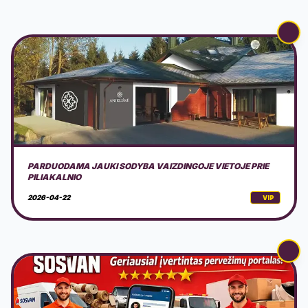
SOSVAN - RASK VEŽĖJĄ IR KAINĄ GREITAI
2026-03-18
VIP