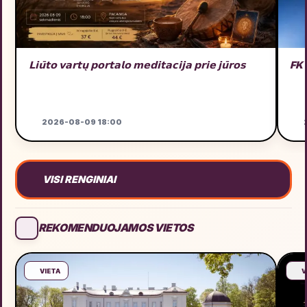
𝗟𝗶𝘂̄𝘁𝗼 𝘃𝗮𝗿𝘁𝘂̨ 𝗽𝗼𝗿𝘁𝗮𝗹𝗼 𝗺𝗲𝗱𝗶𝘁𝗮𝗰𝗶𝗷𝗮 𝗽𝗿𝗶𝗲 𝗷𝘂̄𝗿𝗼𝘀
FK
2026-08-09 18:00
2
VISI RENGINIAI
REKOMENDUOJAMOS VIETOS
VIETA
V