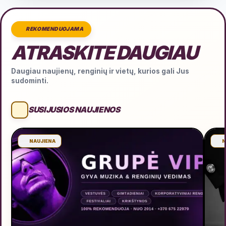
REKOMENDUOJAMA
ATRASKITE DAUGIAU
Daugiau naujienų, renginių ir vietų, kurios gali Jus
sudominti.
SUSIJUSIOS NAUJIENOS
NAUJIENA
N