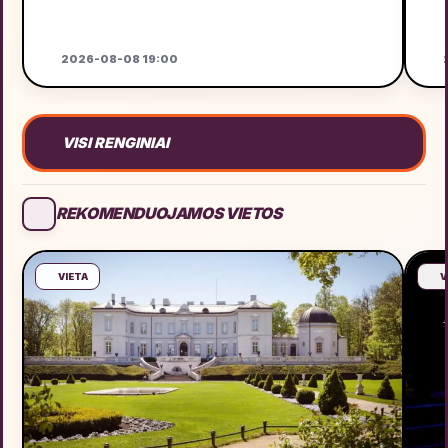
2026-08-08 19:00
2
VISI RENGINIAI
REKOMENDUOJAMOS VIETOS
VIETA
V