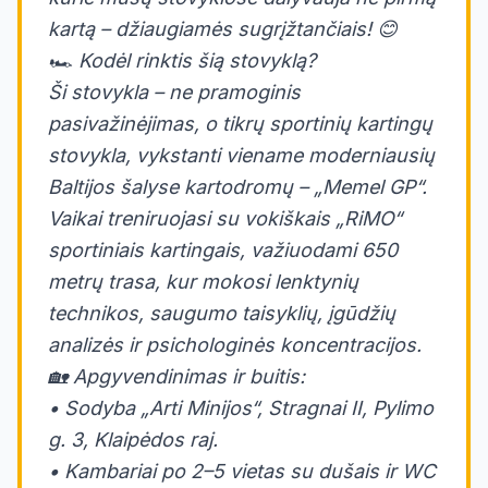
kartą – džiaugiamės sugrįžtančiais! 😊
🏎️ Kodėl rinktis šią stovyklą?
Ši stovykla – ne pramoginis
pasivažinėjimas, o tikrų sportinių kartingų
stovykla, vykstanti viename moderniausių
Baltijos šalyse kartodromų – „Memel GP“.
Vaikai treniruojasi su vokiškais „RiMO“
sportiniais kartingais, važiuodami 650
metrų trasa, kur mokosi lenktynių
technikos, saugumo taisyklių, įgūdžių
analizės ir psichologinės koncentracijos.
🏡 Apgyvendinimas ir buitis:
• Sodyba „Arti Minijos“, Stragnai II, Pylimo
g. 3, Klaipėdos raj.
• Kambariai po 2–5 vietas su dušais ir WC