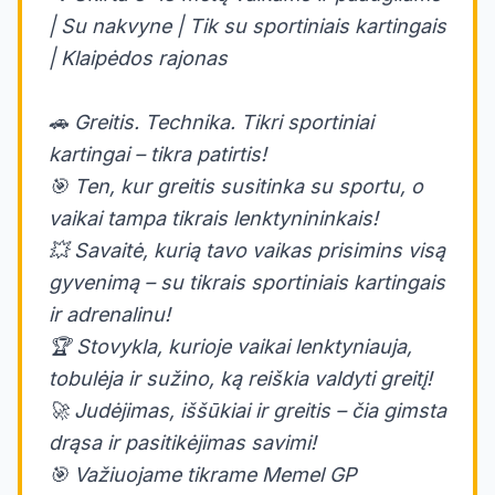
| Su nakvyne | Tik su sportiniais kartingais
| Klaipėdos rajonas
🚗 Greitis. Technika. Tikri sportiniai
kartingai – tikra patirtis!
🎯 Ten, kur greitis susitinka su sportu, o
vaikai tampa tikrais lenktynininkais!
💥 Savaitė, kurią tavo vaikas prisimins visą
gyvenimą – su tikrais sportiniais kartingais
ir adrenalinu!
🏆 Stovykla, kurioje vaikai lenktyniauja,
tobulėja ir sužino, ką reiškia valdyti greitį!
🚀 Judėjimas, iššūkiai ir greitis – čia gimsta
drąsa ir pasitikėjimas savimi!
🎯 Važiuojame tikrame Memel GP