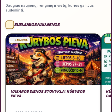
Daugiau naujienų, renginių ir vietų, kurios gali Jus
sudominti.
SUSIJUSIOS NAUJIENOS
NAUJIENA
N
VASAROS DIENOS STOVYKLA: KŪRYBOS
KŪD
PIEVA.
GA