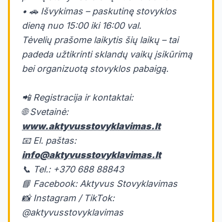
• 🚗 Išvykimas – paskutinę stovyklos
dieną nuo 15:00 iki 16:00 val.
Tėvelių prašome laikytis šių laikų – tai
padeda užtikrinti sklandų vaikų įsikūrimą
bei organizuotą stovyklos pabaigą.
📲 Registracija ir kontaktai:
🌐 Svetainė:
www.aktyvusstovyklavimas.lt
📧 El. paštas:
info@aktyvusstovyklavimas.lt
📞 Tel.: +370 688 88843
📘 Facebook: Aktyvus Stovyklavimas
📸 Instagram / TikTok:
@aktyvusstovyklavimas