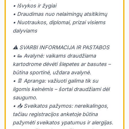
• Išvykos ir žygiai
• Draudimas nuo nelaimingų atsitikimų
• Nuotraukos, diplomai, prizai visiems
dalyviams
⚠️ SVARBI INFORMACIJA IR PASTABOS
• 👟 Avalynė: vaikams draudžiama
kartodrome dėvėti šlepetes ar basutes –
būtina sportinė, uždara avalynė.
• 👖 Apranga: važiuoti galima tik su
ilgomis kelnėmis – šortai draudžiami dėl
saugumo.
• 📥 Sveikatos pažymos: nereikalingos,
tačiau registracijos anketoje būtina
pažymėti sveikatos ypatumus ir alergijas.