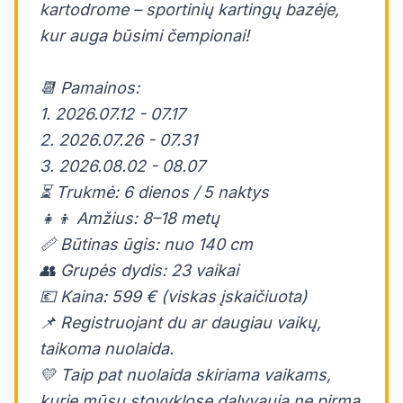
kartodrome – sportinių kartingų bazėje,
kur auga būsimi čempionai!
📆 Pamainos:
1. 2026.07.12 - 07.17
2. 2026.07.26 - 07.31
3. 2026.08.02 - 08.07
⏳ Trukmė: 6 dienos / 5 naktys
👧👦 Amžius: 8–18 metų
📏 Būtinas ūgis: nuo 140 cm
👥 Grupės dydis: 23 vaikai
💶 Kaina: 599 € (viskas įskaičiuota)
📌 Registruojant du ar daugiau vaikų,
taikoma nuolaida.
💛 Taip pat nuolaida skiriama vaikams,
kurie mūsų stovyklose dalyvauja ne pirmą