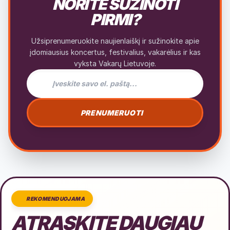
NORITE SUŽINOTI
PIRMI?
Užsiprenumeruokite naujienlaiškį ir sužinokite apie
įdomiausius koncertus, festivalius, vakarėlius ir kas
vyksta Vakarų Lietuvoje.
El. pašto adresas naujienlaiškiui
PRENUMERUOTI
REKOMENDUOJAMA
ATRASKITE DAUGIAU