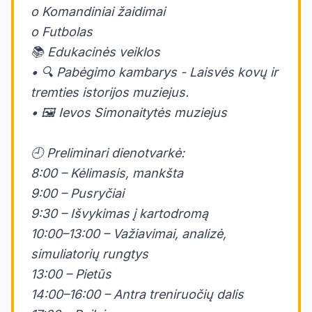
o Komandiniai žaidimai
o Futbolas
📚 Edukacinės veiklos
• 🔍 Pabėgimo kambarys - Laisvės kovų ir
tremties istorijos muziejus.
• 🖼️ Ievos Simonaitytės muziejus
🕘 Preliminari dienotvarkė:
8:00 – Kėlimasis, mankšta
9:00 – Pusryčiai
9:30 – Išvykimas į kartodromą
10:00–13:00 – Važiavimai, analizė,
simuliatorių rungtys
13:00 – Pietūs
14:00–16:00 – Antra treniruočių dalis