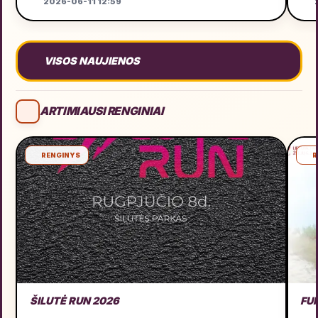
2026-06-11 12:59
2
VISOS NAUJIENOS
ARTIMIAUSI RENGINIAI
RENGINYS
R
ŠILUTĖ RUN 2026
FU