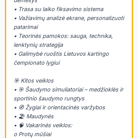
dėmesys
• Trasa su laiko fiksavimo sistema
• Važiavimų analizė ekrane, personalizuoti
patarimai
• Teorinės pamokos: sauga, technika,
lenktynių strategija
• Galimybė ruoštis Lietuvos kartingo
čempionato lygiui
🎯 Kitos veiklos
• 🎯 Šaudymo simuliatoriai – medžioklės ir
sportinio šaudymo rungtys
• 🧭 Žygiai ir orientacinės varžybos
• 🏖️ Maudynės
• 🧠 Vakarinės veiklos:
o Protų mūšiai