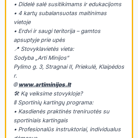
• Didelė salė susitikimams ir edukacijoms
• 4 kartų subalansuotas maitinimas
vietoje
• Erdvi ir saugi teritorija – gamtos
apsuptyje prie upės
📍 Stovyklavietės vieta:
Sodyba „Arti Minijos“
Pylimo g. 3, Stragnai II, Priekulė, Klaipėdos
r.
🌐
www.artiminijos.lt
🛠️ Ką veiksime stovykloje?
🚦 Sportinių kartingų programa:
• Kasdienės praktinės treniruotės su
sportiniais kartingais
• Profesionalūs instruktoriai, individualus