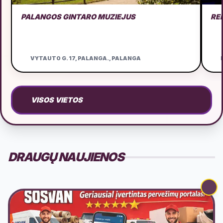
PALANGOS GINTARO MUZIEJUS
RE
VYTAUTO G. 17, PALANGA., PALANGA
D
VISOS VIETOS
DRAUGŲ NAUJIENOS