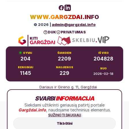
WWW.GARGZDAI.INFO
© 2026 |
admin@gargzdai.info
DUK
PRIVATUMAS
GYVAI
ŠIANDIEN
IŠ VISO
204
2209
204828
RENGINIAI
NAUJIENOS
NUO
1145
229
2026-02-18
Dariaus ir Girėno g. 11, Gargždai
+370 683 99766
SVARBI
INFORMACIJA
Siekdami užtikrinti geriausią patirtį portale
Gargždai.info
, naudojame techninius elementus.
.
SUŽINOTI DAUGIAU
Tik būtini