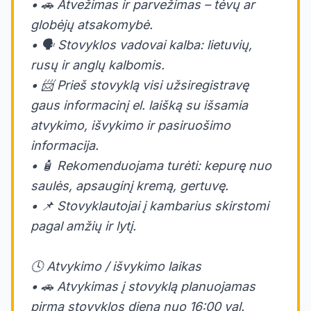
• 🚗 Atvežimas ir parvežimas – tėvų ar
globėjų atsakomybė.
• 🗣️ Stovyklos vadovai kalba: lietuvių,
rusų ir anglų kalbomis.
• 📨 Prieš stovyklą visi užsiregistravę
gaus informacinį el. laišką su išsamia
atvykimo, išvykimo ir pasiruošimo
informacija.
• 🧴 Rekomenduojama turėti: kepurę nuo
saulės, apsauginį kremą, gertuvę.
• 📌 Stovyklautojai į kambarius skirstomi
pagal amžių ir lytį.
🕓 Atvykimo / išvykimo laikas
• 🚗 Atvykimas į stovyklą planuojamas
pirmą stovyklos dieną nuo 16:00 val.