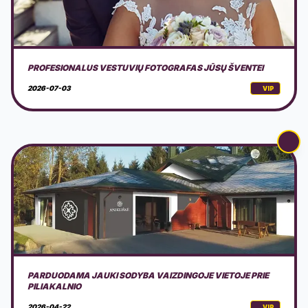
PARDUODAMA JAUKI SODYBA VAIZDINGOJE VIETOJE PRIE
PILIAKALNIO
2026-04-22
VIP
SOSVAN - RASK VEŽĖJĄ IR KAINĄ GREITAI
2026-03-18
VIP