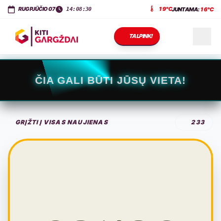
KITI GARGŽDAI
Dariaus ir Girėno g. 11
,
LT-96143
Gargždai
RUGPJŪČIO 07
19°C
JUNTAMA:
16°C
14:08:31
TALPINK!
NAUJIENOS
ČIA GALI BŪTI JŪSŲ VIETA!
RENGINIAI
GRĮŽTI Į VISAS NAUJIENAS
233
PASLAUGOS
KONTAKTAI