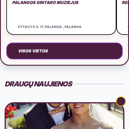
PALANGOS GINTARO MUZIEJUS
RE
VYTAUTO G. 17, PALANGA., PALANGA
D
VISOS VIETOS
DRAUGŲ NAUJIENOS