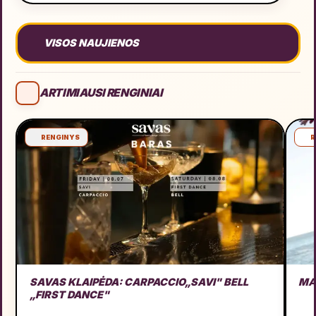
VISOS NAUJIENOS
ARTIMIAUSI RENGINIAI
RENGINYS
R
SAVAS KLAIPĖDA: CARPACCIO„SAVI" BELL
MA
„FIRST DANCE"