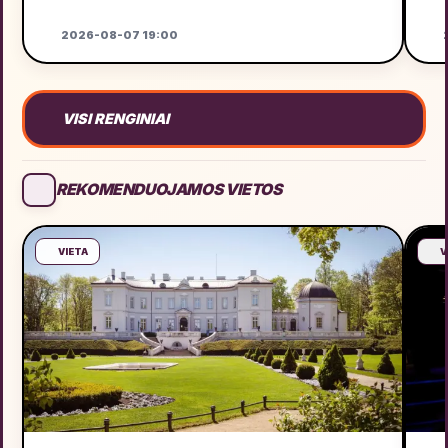
2026-08-07 19:00
2
VISI RENGINIAI
REKOMENDUOJAMOS VIETOS
VIETA
V