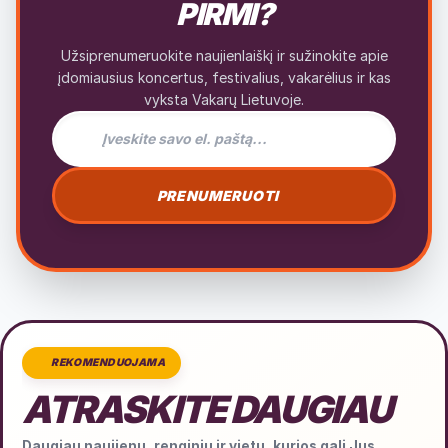
PIRMI?
Užsiprenumeruokite naujienlaiškį ir sužinokite apie
įdomiausius koncertus, festivalius, vakarėlius ir kas
vyksta Vakarų Lietuvoje.
El. pašto adresas naujienlaiškiui
PRENUMERUOTI
REKOMENDUOJAMA
ATRASKITE DAUGIAU
Daugiau naujienų, renginių ir vietų, kurios gali Jus