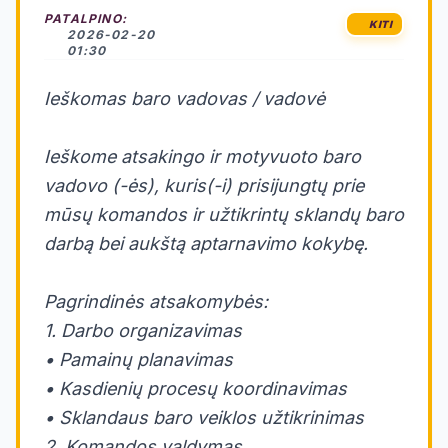
PATALPINO:
KITI
2026-02-20
01:30
Ieškomas baro vadovas / vadovė
Ieškome atsakingo ir motyvuoto baro
vadovo (-ės), kuris(-i) prisijungtų prie
mūsų komandos ir užtikrintų sklandų baro
darbą bei aukštą aptarnavimo kokybę.
Pagrindinės atsakomybės:
1. Darbo organizavimas
• Pamainų planavimas
• Kasdienių procesų koordinavimas
• Sklandaus baro veiklos užtikrinimas
2. Komandos valdymas