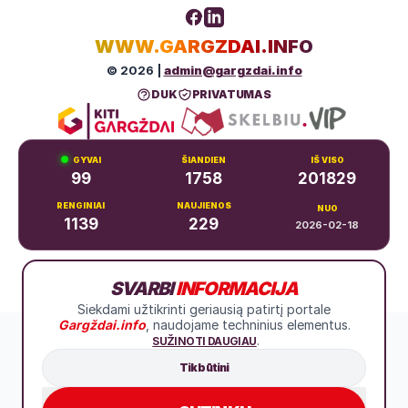
WWW.GARGZDAI.INFO
© 2026 |
admin@gargzdai.info
DUK
PRIVATUMAS
GYVAI
ŠIANDIEN
IŠ VISO
99
1758
201829
RENGINIAI
NAUJIENOS
NUO
1139
229
2026-02-18
Dariaus ir Girėno g. 11, Gargždai
SVARBI
INFORMACIJA
+370 683 99766
Siekdami užtikrinti geriausią patirtį portale
Gargždai.info
, naudojame techninius elementus.
.
SUŽINOTI DAUGIAU
Tik būtini