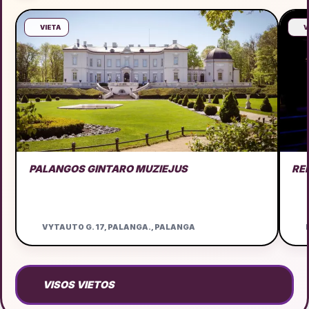
VIETA
V
PALANGOS GINTARO MUZIEJUS
RE
VYTAUTO G. 17, PALANGA., PALANGA
D
VISOS VIETOS