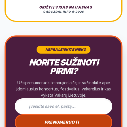
GRĮŽTI Į VISAS NAUJIENAS
GARGZDAI.INFO © 2026
NEPRALEISKITE NIEKO
NORITE SUŽINOTI
PIRMI?
Užsiprenumeruokite naujienlaiškį ir sužinokite apie
įdomiausius koncertus, festivalius, vakarėlius ir kas
vyksta Vakarų Lietuvoje.
El. pašto adresas naujienlaiškiui
PRENUMERUOTI