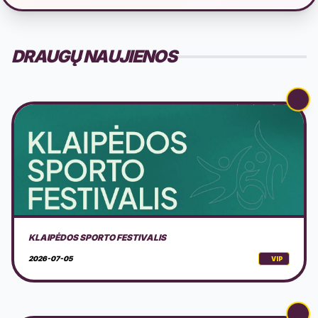
DRAUGŲ NAUJIENOS
PROFESIONALUS VESTUVIŲ FOTOGRAFAS JŪSŲ ŠVENTEI
2026-07-03
VIP