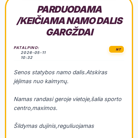
PARDUODAMA
/KEIČIAMA NAMO DALIS
GARGŽDAI
PATALPINO:
NT
2026-05-11
10:32
Senos statybos namo dalis.Atskiras
įėjimas nuo kaimynų.
Namas randasi geroje vietoje,šalia sporto
centro,maximos.
Šildymas dujinis,reguliuojamas