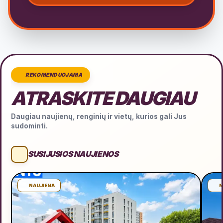
REKOMENDUOJAMA
ATRASKITE DAUGIAU
Daugiau naujienų, renginių ir vietų, kurios gali Jus
sudominti.
SUSIJUSIOS NAUJIENOS
NAUJIENA
N