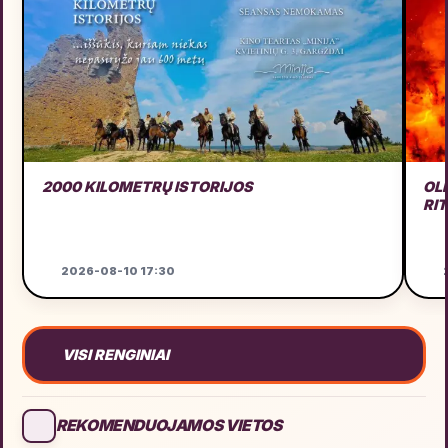
2000 KILOMETRŲ ISTORIJOS
OL
RI
2026-08-10 17:30
2
VISI RENGINIAI
REKOMENDUOJAMOS VIETOS