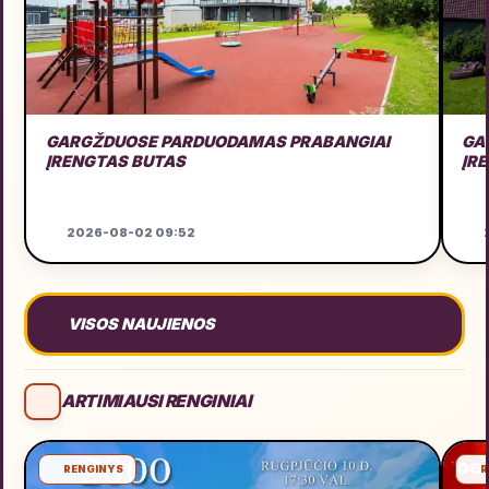
GARGŽDUOSE PARDUODAMAS PRABANGIAI
GA
ĮRENGTAS BUTAS
2026-08-02 09:52
2
VISOS NAUJIENOS
ARTIMIAUSI RENGINIAI
RENGINYS
R