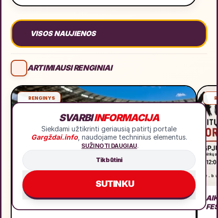
VISOS NAUJIENOS
ARTIMIAUSI RENGINIAI
RENGINYS
R
SVARBI
INFORMACIJA
Siekdami užtikrinti geriausią patirtį portale
Gargždai.info
, naudojame techninius elementus.
.
SUŽINOTI DAUGIAU
Tik būtini
SUTINKU
AVS NINDZĖ LIETUVA 2026 3 ETAPAS
AI
FE