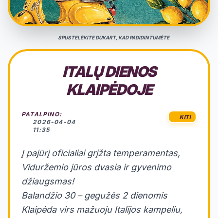
SPUSTELĖKITE DUKART, KAD PADIDINTUMĖTE
ITALŲ DIENOS
KLAIPĖDOJE
PATALPINO:
KITI
2026-04-04
11:35
Į pajūrį oficialiai grįžta temperamentas,
Viduržemio jūros dvasia ir gyvenimo
džiaugsmas!
Balandžio 30 – gegužės 2 dienomis
Klaipėda virs mažuoju Italijos kampeliu,