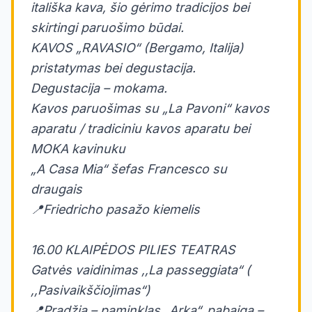
itališka kava, šio gėrimo tradicijos bei
skirtingi paruošimo būdai.
KAVOS „RAVASIO“ (Bergamo, Italija)
pristatymas bei degustacija.
Degustacija – mokama.
Kavos paruošimas su „La Pavoni“ kavos
aparatu / tradiciniu kavos aparatu bei
MOKA kavinuku
„A Casa Mia“ šefas Francesco su
draugais
📍Friedricho pasažo kiemelis
16.00 KLAIPĖDOS PILIES TEATRAS
Gatvės vaidinimas ,,La passeggiata“ (
,,Pasivaikščiojimas“)
📍Pradžia – paminklas „Arka“, pabaiga –