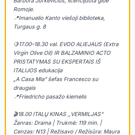
Barbora Jurkevičius, licencijuota gide
Romoje.
📍Imanuelio Kanto viešoji biblioteka,
Turgaus g. 8
🍋17.00–18.30 val. EVOO ALIEJAUS (Extra
Virgin Olive Oil) IR BALZAMINIO ACTO
PRISTATYMAS SU EKSPERTAIS IŠ
ITALIJOS edukacija
„A Casa Mia“ šefas Francesco su
draugais
📍Friedricho pasažo kiemelis
🎬18.00 ITALŲ KINAS ,,VERMILJAS“
Žanras: Drama | Trukmė: 119 min. |
Cenzas: N13 | Režisavo / Režisūra: Maura