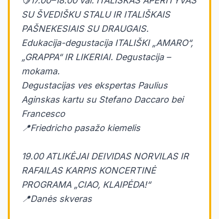
🍋17.00–18.00 val. ITALIŠKAS APERITYVAS
SU ŠVEDIŠKU STALU IR ITALIŠKAIS
PAŠNEKESIAIS SU DRAUGAIS.
Edukacija-degustacija ITALIŠKI „AMARO“,
„GRAPPA“ IR LIKERIAI. Degustacija –
mokama.
Degustacijas ves ekspertas Paulius
Aginskas kartu su Stefano Daccaro bei
Francesco
📍Friedricho pasažo kiemelis
19.00 ATLIKĖJAI DEIVIDAS NORVILAS IR
RAFAILAS KARPIS KONCERTINĖ
PROGRAMA „CIAO, KLAIPĖDA!“
📍Danės skveras