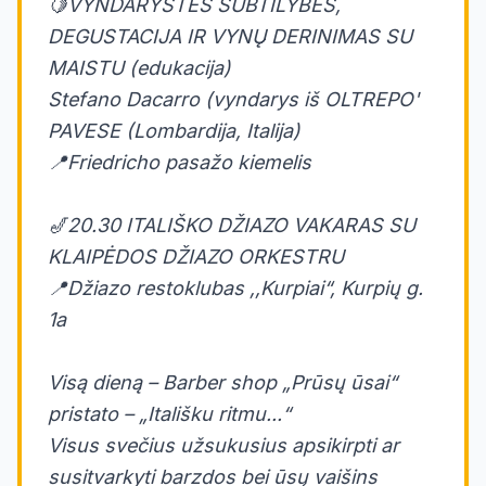
🍋VYNDARYSTĖS SUBTILYBĖS,
DEGUSTACIJA IR VYNŲ DERINIMAS SU
MAISTU (edukacija)
Stefano Dacarro (vyndarys iš OLTREPO'
PAVESE (Lombardija, Italija)
📍Friedricho pasažo kiemelis
🎷20.30 ITALIŠKO DŽIAZO VAKARAS SU
KLAIPĖDOS DŽIAZO ORKESTRU
📍Džiazo restoklubas ,,Kurpiai“, Kurpių g.
1a
Visą dieną – Barber shop „Prūsų ūsai“
pristato – „Itališku ritmu...“
Visus svečius užsukusius apsikirpti ar
susitvarkyti barzdos bei ūsų vaišins