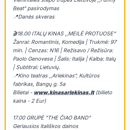
Beat“ pasirodymas
📍Danės skveras
🎬18.00 ITALŲ KINAS ,,MEILĖ PROTUOSE“
Žanrai: Romantinis, Komedija | Trukmė: 97
min. | Cenzas: N16 | Režisavo / Režisūra:
Paolo Genovese | Šalis: Italija | Kalba: Italų
| Subtitrai: Lietuvių.
📍Kino teatras ,,Arlekinas“, Kultūros
fabrikas, Bangų g. 5a
Bilietai -
www.kinasarlekinas.lt
(bilieto
kaina - 2 Eur)
17.00 GRUPĖ "THE ČIAO BAND"
Geriausios itališkos dainos