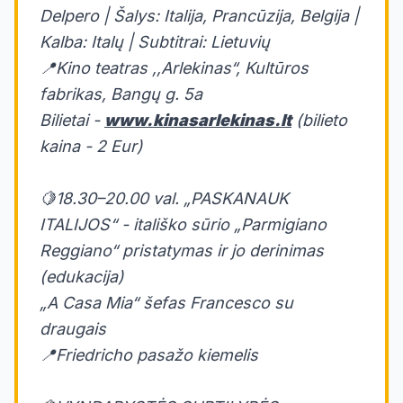
Delpero | Šalys: Italija, Prancūzija, Belgija |
Kalba: Italų | Subtitrai: Lietuvių
📍Kino teatras ,,Arlekinas“, Kultūros
fabrikas, Bangų g. 5a
Bilietai -
www.kinasarlekinas.lt
(bilieto
kaina - 2 Eur)
🍋18.30–20.00 val. „PASKANAUK
ITALIJOS“ - itališko sūrio „Parmigiano
Reggiano“ pristatymas ir jo derinimas
(edukacija)
„A Casa Mia“ šefas Francesco su
draugais
📍Friedricho pasažo kiemelis