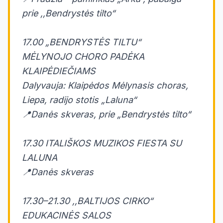
prie ,,Bendrystės tilto“
17.00 „BENDRYSTĖS TILTU“
MĖLYNOJO CHORO PADĖKA
KLAIPĖDIEČIAMS
Dalyvauja: Klaipėdos Mėlynasis choras,
Liepa, radijo stotis „Laluna“
📍Danės skveras, prie „Bendrystės tilto“
17.30 ITALIŠKOS MUZIKOS FIESTA SU
LALUNA
📍Danės skveras
17.30–21.30 ,,BALTIJOS CIRKO“
EDUKACINĖS SALOS