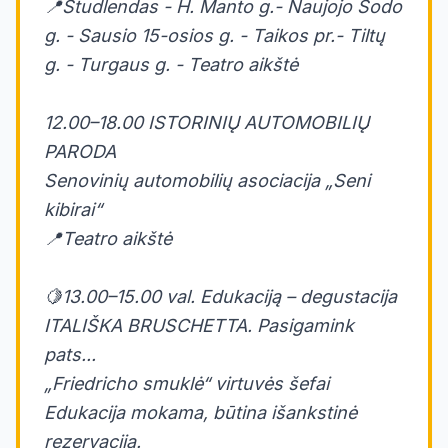
📍Studlendas - H. Manto g.- Naujojo Sodo
g. - Sausio 15-osios g. - Taikos pr.- Tiltų
g. - Turgaus g. - Teatro aikštė
12.00–18.00 ISTORINIŲ AUTOMOBILIŲ
PARODA
Senovinių automobilių asociacija „Seni
kibirai“
📍Teatro aikštė
🍋13.00–15.00 val. Edukaciją – degustacija
ITALIŠKA BRUSCHETTA. Pasigamink
pats...
„Friedricho smuklė“ virtuvės šefai
Edukacija mokama, būtina išankstinė
rezervacija.