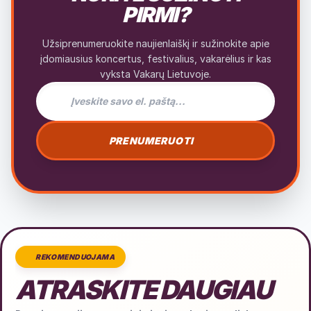
PIRMI?
Užsiprenumeruokite naujienlaiškį ir sužinokite apie
įdomiausius koncertus, festivalius, vakarėlius ir kas
vyksta Vakarų Lietuvoje.
El. pašto adresas naujienlaiškiui
PRENUMERUOTI
REKOMENDUOJAMA
ATRASKITE DAUGIAU