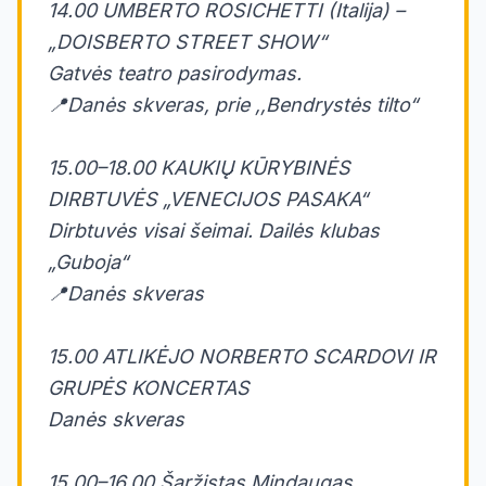
14.00 UMBERTO ROSICHETTI (Italija) –
„DOISBERTO STREET SHOW“
Gatvės teatro pasirodymas.
📍Danės skveras, prie ,,Bendrystės tilto“
15.00–18.00 KAUKIŲ KŪRYBINĖS
DIRBTUVĖS „VENECIJOS PASAKA“
Dirbtuvės visai šeimai. Dailės klubas
„Guboja“
📍Danės skveras
15.00 ATLIKĖJO NORBERTO SCARDOVI IR
GRUPĖS KONCERTAS
Danės skveras
15.00–16.00 Šaržistas Mindaugas