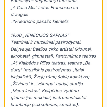
Edukacija – degustacija mokama.
„A Casa Mia“ šefas Francesco su
draugais
📍Friedricho pasažo kiemelis
19.00 „VENECIJOS SAPNAS“
Teatriniai ir muzikiniai pasirodymai.
Dalyvauja: Baltijos cirko artistai (klounai,
akrobatai, gimnastai), Pantomimos teatras
„A“, Klaipėdos Pilies teatras, teatras „Be
durų“ (muzikinis pasirodymas „Italai
klajokliai“), Žvejų rūmų šokių kolektyvų
„Žilvinas“ ir ,,Vėlunga“ nariai, studija
„Meno laukas“, Klaipėdos Vydūno
gimnazijos mokiniai, instrumentalistai
krantinėje (saksofonas, smuikas).