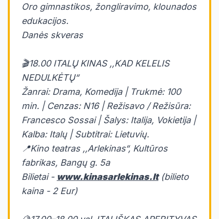
Oro gimnastikos, žongliravimo, klounados
edukacijos.
Danės skveras
🎬18.00 ITALŲ KINAS ,,KAD KELELIS
NEDULKĖTŲ“
Žanrai: Drama, Komedija | Trukmė: 100
min. | Cenzas: N16 | Režisavo / Režisūra:
Francesco Sossai | Šalys: Italija, Vokietija |
Kalba: Italų | Subtitrai: Lietuvių.
📍Kino teatras ,,Arlekinas“, Kultūros
fabrikas, Bangų g. 5a
Bilietai -
www.kinasarlekinas.lt
(bilieto
kaina - 2 Eur)