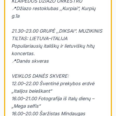
KLAIPĖDOS DŽIAZO ORKESTRU
📍Džiazo restoklubas ,,Kurpiai“, Kurpių
g.1a
21.30–23.00 GRUPĖ ,,DIKSAI“. MUZIKINIS
TILTAS: LIETUVA–ITALIJA
Populiariausių itališkų ir lietuviškų hitų
koncertas.
📍Danės skveras
VEIKLOS DANĖS SKVERE:
12.00–22.00 Šventinė prekybos erdvė
„Italijos beieškant“
16.00–21.00 Fotografija iš Italų dienų –
„Mega selfis“
16.00–20.00 Šaržistas Mindaugas