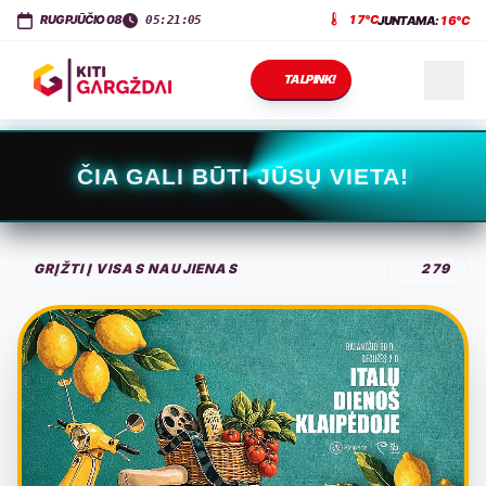
KITI GARGŽDAI
Dariaus ir Girėno g. 11
,
LT-96143
Gargždai
RUGPJŪČIO 08
17°C
JUNTAMA:
16°C
05:21:06
TALPINK!
NAUJIENOS
ČIA GALI BŪTI JŪSŲ VIETA!
RENGINIAI
GRĮŽTI Į VISAS NAUJIENAS
279
PASLAUGOS
KONTAKTAI