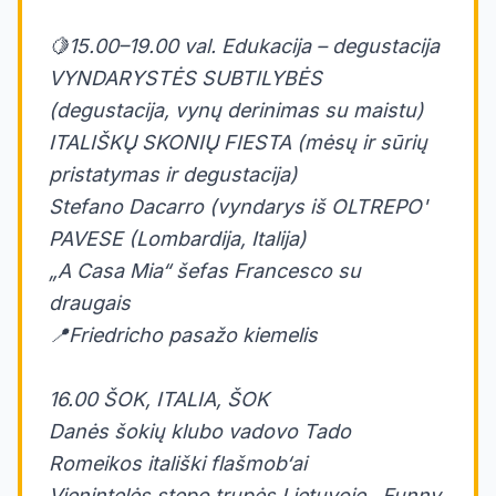
🍋15.00–19.00 val. Edukacija – degustacija
VYNDARYSTĖS SUBTILYBĖS
(degustacija, vynų derinimas su maistu)
ITALIŠKŲ SKONIŲ FIESTA (mėsų ir sūrių
pristatymas ir degustacija)
Stefano Dacarro (vyndarys iš OLTREPO'
PAVESE (Lombardija, Italija)
„A Casa Mia“ šefas Francesco su
draugais
📍Friedricho pasažo kiemelis
16.00 ŠOK, ITALIA, ŠOK
Danės šokių klubo vadovo Tado
Romeikos itališki flašmob‘ai
Vienintelės stepo trupės Lietuvoje ,,Funny