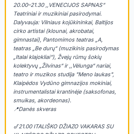
20.00–21.30 ,,VENECIJOS SAPNAS“
Teatriniai ir muzikiniai pasirodymai.
Dalyvauja: Vilniaus kojūkininkai, Baltijos
cirko artistai (klounai, akrobatai,
gimnastai), Pantomimos teatras „A,
teatras „Be durų“ (muzikinis pasirodymas
„Italai klajokliai“), Žvejų rūmų šokių
kolektyvų „Žilvinas“ ir ,,Vėlunga“ nariai,
teatro ir muzikos studija "Meno laukas",
Klaipėdos Vydūno gimnazijos mokiniai,
instrumentalistai krantinėje (saksofonas,
smuikas, akordeonas).
📍Danės skveras
🎷21.00 ITALIŠKO DŽIAZO VAKARAS SU