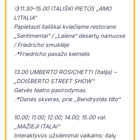
🍋11.30–15.00 ITALIŠKI PIETŪS „AMO
L'ITALIA“
Papietauti itališkai kviečiame restorane
„Sentimentai“ / „Lalene“ desertų namuose
/ Friedricho smuklėje
📍Friedricho pasažo kiemelis
13.00 UMBERTO ROSICHETTI (Italija) –
„DOISBERTO STREET SHOW“
Gatvės teatro pasirodymas.
📍Danės skveras, prie ,,Bendrystės tilto“
10.00; 11.00; 12.00; 14.00; 15.00 val.
,,MAŽIEJI ITALAI“
Interaktyvūs užsiėmimai vaikams: italų