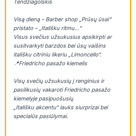
Tendziagolskis
Visą dieną – Barber shop „Prūsų ūsai“
pristato – „Itališku ritmu...“
Visus svečius užsukusius apsikirpti ar
susitvarkyti barzdos bei ūsų vaišins
itališku citriniu likeriu „Limoncello“.
📍Friedricho pasažo kiemelis
Visų svečių užsukusių į renginius ir
pasilikusių vakaroti Friedricho pasažo
kiemelyje pasipuošusių
„Itališku akcentu“ lauks siurprizai bei
specialūs pasiūlymai.