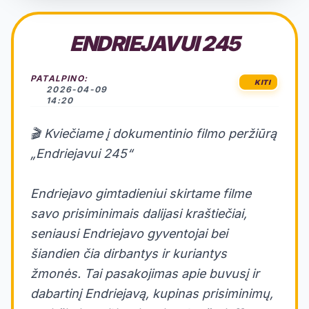
ENDRIEJAVUI 245
PATALPINO:
KITI
2026-04-09
14:20
🎬 Kviečiame į dokumentinio filmo peržiūrą
„Endriejavui 245“
Endriejavo gimtadieniui skirtame filme
savo prisiminimais dalijasi kraštiečiai,
seniausi Endriejavo gyventojai bei
šiandien čia dirbantys ir kuriantys
žmonės. Tai pasakojimas apie buvusį ir
dabartinį Endriejavą, kupinas prisiminimų,