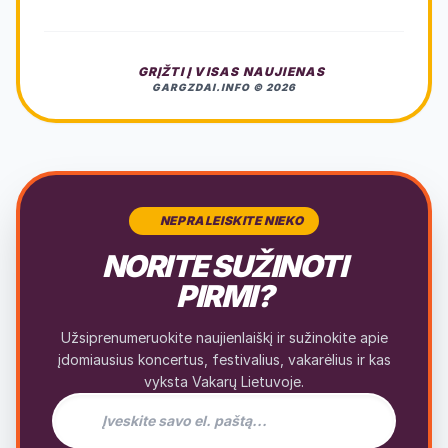
GRĮŽTI Į VISAS NAUJIENAS
GARGZDAI.INFO © 2026
NEPRALEISKITE NIEKO
NORITE SUŽINOTI
PIRMI?
Užsiprenumeruokite naujienlaiškį ir sužinokite apie
įdomiausius koncertus, festivalius, vakarėlius ir kas
vyksta Vakarų Lietuvoje.
El. pašto adresas naujienlaiškiui