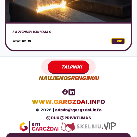
CEPELINŲ VIRIMO LIETUVOS ČEMPIONATAS 2026 GARGŽDAI
2026-02-18
VIP
TALPINK!
NAUJIENOS
RENGINIAI
WWW.GARGZDAI.INFO
© 2026 |
admin@gargzdai.info
DUK
PRIVATUMAS
GYVAI
ŠIANDIEN
IŠ VISO