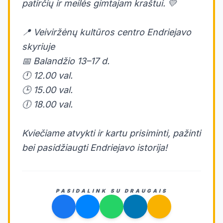
patirčių ir meilės gimtajam kraštui. 💛
📍 Veiviržėnų kultūros centro Endriejavo
skyriuje
📅 Balandžio 13–17 d.
🕛 12.00 val.
🕒 15.00 val.
🕕 18.00 val.
Kviečiame atvykti ir kartu prisiminti, pažinti
bei pasidžiaugti Endriejavo istorija!
PASIDALINK SU DRAUGAIS