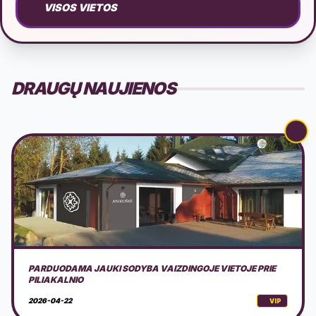
VISOS VIETOS
DRAUGŲ NAUJIENOS
SOSVAN - RASK VEŽĖJĄ IR KAINĄ GREITAI
2026-03-18
VIP