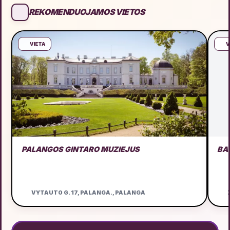
REKOMENDUOJAMOS VIETOS
VIETA
V
PALANGOS GINTARO MUZIEJUS
BA
VYTAUTO G. 17, PALANGA., PALANGA
Ž