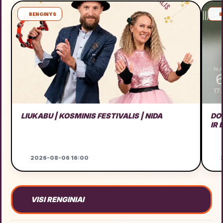
RENGINYS
R
LIUKABU | KOSMINIS FESTIVALIS | NIDA
DO
IR
2026-08-06 16:00
2
VISI RENGINIAI