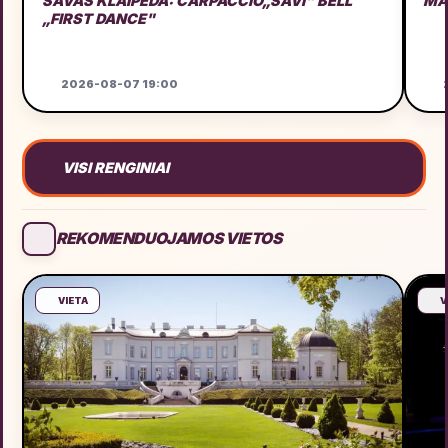
SAVAS KLAIPĖDA: CARPACCIO„SAVI" BELL
MA
„FIRST DANCE"
2026-08-07 19:00
2
VISI RENGINIAI
REKOMENDUOJAMOS VIETOS
VIETA
V