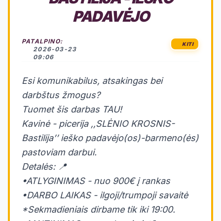
PADAVĖJO
PATALPINO:
KITI
2026-03-23
09:06
Esi komunikabilus, atsakingas bei
darbštus žmogus?
Tuomet šis darbas TAU!
Kavinė - picerija ,,SLĖNIO KROSNIS-
Bastilija’’ ieško padavėjo(os)-barmeno(ės)
pastoviam darbui.
Detalės: 📍
•ATLYGINIMAS - nuo 900€ į rankas
•DARBO LAIKAS - ilgoji/trumpoji savaitė
*Sekmadieniais dirbame tik iki 19:00.