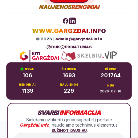
NAUJIENOS
RENGINIAI
WWW.GARGZDAI.INFO
© 2026 |
admin@gargzdai.info
DUK
PRIVATUMAS
GYVAI
ŠIANDIEN
IŠ VISO
106
1693
201764
RENGINIAI
NAUJIENOS
NUO
1139
229
2026-02-18
Dariaus ir Girėno g. 11, Gargždai
SVARBI
INFORMACIJA
+370 683 99766
Siekdami užtikrinti geriausią patirtį portale
Gargždai.info
, naudojame techninius elementus.
.
SUŽINOTI DAUGIAU