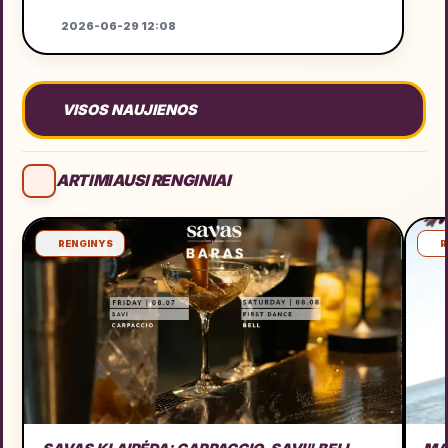
2026-06-29 12:08
VISOS NAUJIENOS
ARTIMIAUSI RENGINIAI
RENGINYS
R