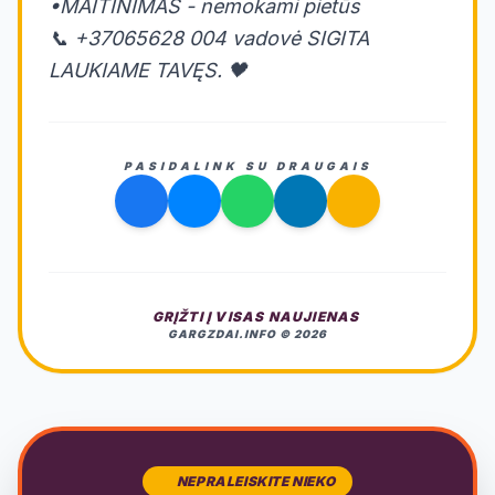
•MAITINIMAS - nemokami pietūs
📞 +37065628 004 vadovė SIGITA
LAUKIAME TAVĘS. 🖤
PASIDALINK SU DRAUGAIS
GRĮŽTI Į VISAS NAUJIENAS
GARGZDAI.INFO © 2026
NEPRALEISKITE NIEKO