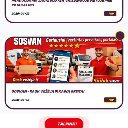
SOSVAN - RASK VEŽĖJĄ IR KAINĄ GREITAI
2026-03-18
VIP
LAZERINIS VALYMAS
2026-02-19
VIP
TALPINK!